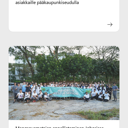
asiakkaille pääkaupunkiseudulla
Mangrovemetsien ennallistaminen Johorissa