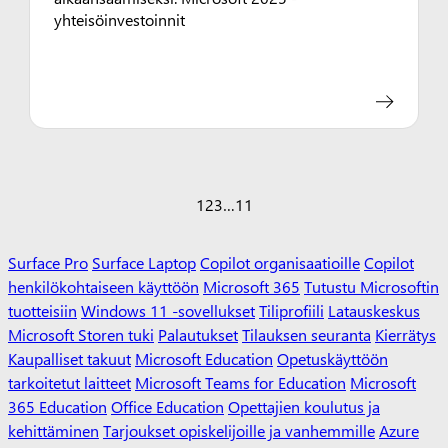
yhteisöinvestoinnit
1
2
3
…
11
Surface Pro
Surface Laptop
Copilot organisaatioille
Copilot
henkilökohtaiseen käyttöön
Microsoft 365
Tutustu Microsoftin
tuotteisiin
Windows 11 -sovellukset
Tiliprofiili
Latauskeskus
Microsoft Storen tuki
Palautukset
Tilauksen seuranta
Kierrätys
Kaupalliset takuut
Microsoft Education
Opetuskäyttöön
tarkoitetut laitteet
Microsoft Teams for Education
Microsoft
365 Education
Office Education
Opettajien koulutus ja
kehittäminen
Tarjoukset opiskelijoille ja vanhemmille
Azure