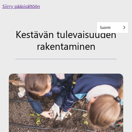
Skip
Siirry pääsisältöön
to
content
Suomi
Kestävän tulevaisuuden
rakentaminen