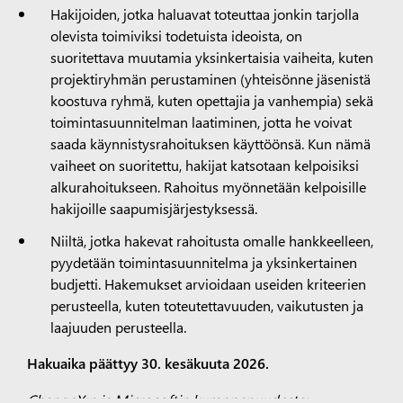
Hakijoiden, jotka haluavat toteuttaa jonkin tarjolla
olevista toimiviksi todetuista ideoista, on
suoritettava muutamia yksinkertaisia vaiheita, kuten
projektiryhmän perustaminen (yhteisönne jäsenistä
koostuva ryhmä, kuten opettajia ja vanhempia) sekä
toimintasuunnitelman laatiminen, jotta he voivat
saada käynnistysrahoituksen käyttöönsä. Kun nämä
vaiheet on suoritettu, hakijat katsotaan kelpoisiksi
alkurahoitukseen. Rahoitus myönnetään kelpoisille
hakijoille saapumisjärjestyksessä.
Niiltä, jotka hakevat rahoitusta omalle hankkeelleen,
pyydetään toimintasuunnitelma ja yksinkertainen
budjetti. Hakemukset arvioidaan useiden kriteerien
perusteella, kuten toteutettavuuden, vaikutusten ja
laajuuden perusteella.
Hakuaika päättyy
30. kesäkuuta 2026.
ChangeX:n ja Microsoftin kumppanuudesta: