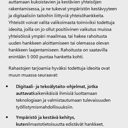
auttamaan kukoistavien ja kestävien yhteisöjen
rakentamisessa, ja ne tukevat ympäristön kestävyyteen
ja digitaalisiin taitoihin liittyviä yhteisöhankkeita.
Yhteisöt voivat valita valikoimasta toimiviksi todettuja
ideoita, joilla on jo ollut positiivinen vaikutus muissa
yhteisöissä ympäri maailmaa, tai hakea rahoitusta
uuden hankkeen aloittamiseen tai olemassa olevan
hankkeen laajentamiseen. Rahoitusta on saatavilla
enintään 5 000 puntaa hanketta kohti.
Rahastojen tarjoamia hyväksi todettuja ideoita ovat
muun muassa seuraavat:
Digitaali- ja tekoälytaito-ohjelmat, jotka
auttavat
kaikenikäisiä ihmisiä luottamaan
teknologiaan ja valmistautumaan tulevaisuuden
työllistymismahdollisuuksiin.
Ympäristö ja kestävä kehitys,
kuten
ilmastotietoisuutta edistävät hankkeet,