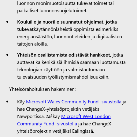
luonnon monimuotoisuutta tukevat toimet tai
paikalliset luonnonsuojelutoimet.
Kouluille ja nuorille suunnatut ohjelmat, jotka
tukevat
käytännönläheistä oppimista esimerkiksi
energiansäästön, luonnontieteiden ja digitaalisten
taitojen aloilla.
Yhteisön osallistamista edistävät hankkeet,
jotka
auttavat kaikenikäisiä ihmisiä saamaan luottamusta
teknologian käyttöön ja valmistautumaan
tulevaisuuden työllistymismahdollisuuksiin.
Yhteisörahoituksen hakeminen:
Käy
Microsoft Wales Community Fund -sivustolla
ja
hae ChangeX-yhteisöprojektin vetäjäksi
Newportissa,
tai
käy
Microsoft West London
Community Fund -sivustolla
ja hae ChangeX-
yhteisöprojektin vetäjäksi Ealingissä.