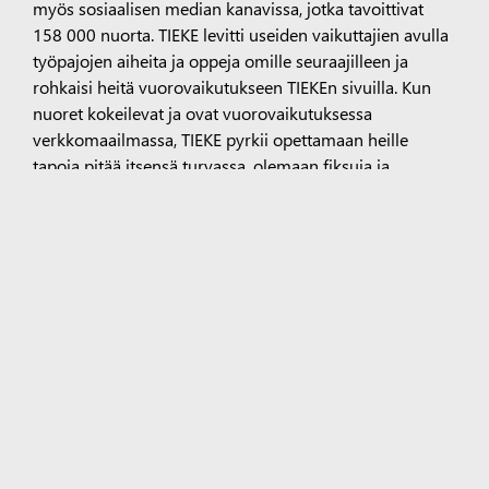
myös sosiaalisen median kanavissa, jotka tavoittivat
158 000 nuorta. TIEKE levitti useiden vaikuttajien avulla
työpajojen aiheita ja oppeja omille seuraajilleen ja
rohkaisi heitä vuorovaikutukseen TIEKEn sivuilla. Kun
nuoret kokeilevat ja ovat vuorovaikutuksessa
verkkomaailmassa, TIEKE pyrkii opettamaan heille
tapoja pitää itsensä turvassa, olemaan fiksuja ja
oppimaan matkan varrella.
Vuoden 2025 ensimmäisellä puoliskolla TIEKE jatkaa
DataAItaja-hankkeen työtä koulutyöpajoilla
Kirkkonummella, Vihdissä ja Espoossa. Opiskelijat
oppivat online-videomoduuleista ja opettajilla on
mahdollisuus rakentaa omaa taitoportfoliotaan, jotta he
voivat jatkaa työpajojen järjestämistä tulevaisuudessa.
Tunnisteet:
Paikalliset Taidot Rakentaminen Investointi
Suomi
Surface Pro
Surface Laptop
Copilot organisaatioille
Copilot