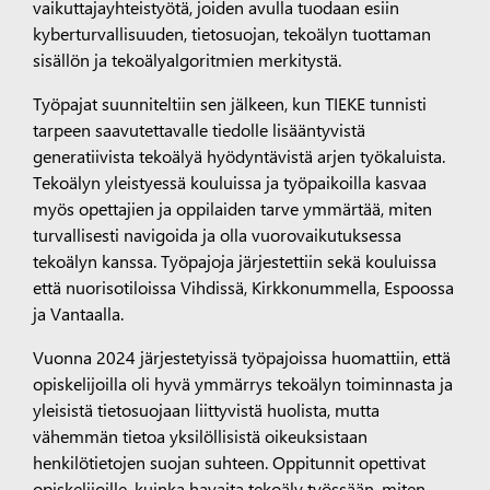
vaikuttajayhteistyötä, joiden avulla tuodaan esiin
kyberturvallisuuden, tietosuojan, tekoälyn tuottaman
sisällön ja tekoälyalgoritmien merkitystä.
Työpajat suunniteltiin sen jälkeen, kun TIEKE tunnisti
tarpeen saavutettavalle tiedolle lisääntyvistä
generatiivista tekoälyä hyödyntävistä arjen työkaluista.
Tekoälyn yleistyessä kouluissa ja työpaikoilla kasvaa
myös opettajien ja oppilaiden tarve ymmärtää, miten
turvallisesti navigoida ja olla vuorovaikutuksessa
tekoälyn kanssa. Työpajoja järjestettiin sekä kouluissa
että nuorisotiloissa Vihdissä, Kirkkonummella, Espoossa
ja Vantaalla.
Vuonna 2024 järjestetyissä työpajoissa huomattiin, että
opiskelijoilla oli hyvä ymmärrys tekoälyn toiminnasta ja
yleisistä tietosuojaan liittyvistä huolista, mutta
vähemmän tietoa yksilöllisistä oikeuksistaan
henkilötietojen suojan suhteen. Oppitunnit opettivat
opiskelijoille, kuinka havaita tekoäly työssään, miten