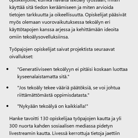
käyttää sitä tiedon keräämiseen ja miten arvioida
tietojen tarkkuutta ja oikeellisuutta. Opiskelijat pääsivät
myös olemaan vuorovaikutuksessa tekoälyn eri
käyttötapojen kanssa arjessa ja kehittämään ideoita
omiin tekoälysovelluksiinsa.
Työpajojen opiskelijat saivat projektista seuraavat
oivallukset:
"Generatiiviseen tekoälyyn ei pitäisi koskaan luottaa
kyseenalaistamatta sitä."
"Jos tekoäly tekee vääriä päätöksiä, se voi johtua
riittämättömästä oppimisdatasta."
"Nykyään tekoälyä on kaikkialla!"
Hanke tavoitti 130 opiskelijaa työpajojen kautta ja yli
300 nuorta kahden sosiaalisen mediassa pidetyn
livestreamin kautta. Livessä kerrottuja tietoja jaettiin