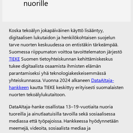
nuorille
Koska tekoälyn jokapäiväinen käyttö lisääntyy,
digitaalisen lukutaidon ja henkilökohtaisen suojelun
tarve nuorten keskuudessa on entistäkin tärkeämpää.
Suomessa riippumaton voittoa tavoittelematon järjestö
TIEKE
Suomen tietoyhteiskunnan kehittämiskeskus
tukee digitaalista osaamista ihmisten elämän
parantamiseksi yhä teknologiakeskeisemmässä
yhteiskunnassa. Vuonna 2024 alkaneen
DataAItaja-
hankkeen
kautta TIEKE keskittyy erityisesti suomalaisten
nuorten tekoälylukutaitoon.
DataAItaja-hanke osallistaa 13–19-vuotiaita nuoria
tuoreilla ja ainutlaatuisilla tavoilla sekä sosiaalisessa
mediassa että työpajoissa. Hankkeessa hyödynnetään
meemejä, videoita, sosiaalista mediaa ja