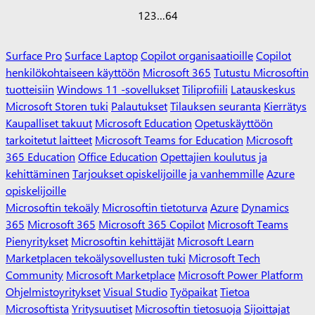
1
2
3
…
64
Surface Pro
Surface Laptop
Copilot organisaatioille
Copilot
henkilökohtaiseen käyttöön
Microsoft 365
Tutustu Microsoftin
tuotteisiin
Windows 11 -sovellukset
Tiliprofiili
Latauskeskus
Microsoft Storen tuki
Palautukset
Tilauksen seuranta
Kierrätys
Kaupalliset takuut
Microsoft Education
Opetuskäyttöön
tarkoitetut laitteet
Microsoft Teams for Education
Microsoft
365 Education
Office Education
Opettajien koulutus ja
kehittäminen
Tarjoukset opiskelijoille ja vanhemmille
Azure
opiskelijoille
Microsoftin tekoäly
Microsoftin tietoturva
Azure
Dynamics
365
Microsoft 365
Microsoft 365 Copilot
Microsoft Teams
Pienyritykset
Microsoftin kehittäjät
Microsoft Learn
Marketplacen tekoälysovellusten tuki
Microsoft Tech
Community
Microsoft Marketplace
Microsoft Power Platform
Ohjelmistoyritykset
Visual Studio
Työpaikat
Tietoa
Microsoftista
Yritysuutiset
Microsoftin tietosuoja
Sijoittajat