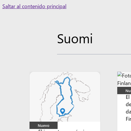
Skip
Saltar al contenido principal
to
content
Suomi
Nu
El
de
da
Fi
Nuevo