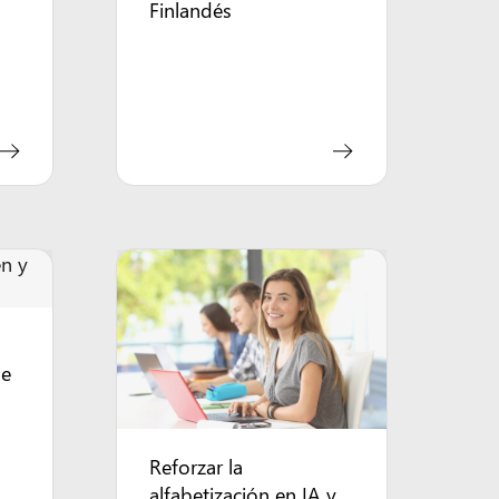
Finlandés
de
Reforzar la
alfabetización en IA y