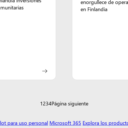
nlandia inversiones
enorgullece de opera
munitarias
en Finlandia
1
2
3
4
Página siguiente
lot para uso personal
Microsoft 365
Explora los product