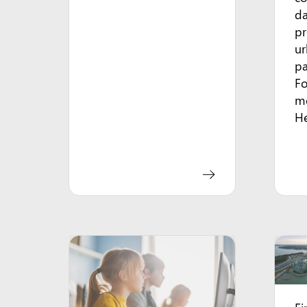
da
pr
ur
pa
Fo
me
He