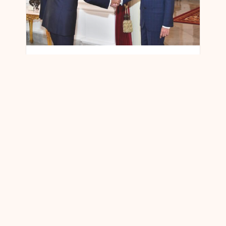
Microsoft kündigt eine Investition von 1,7
Milliarden US-Dollar an, um Indonesiens
Cloud- und KI-Ambitionen voranzutreiben