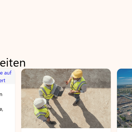
eiten
n
e,