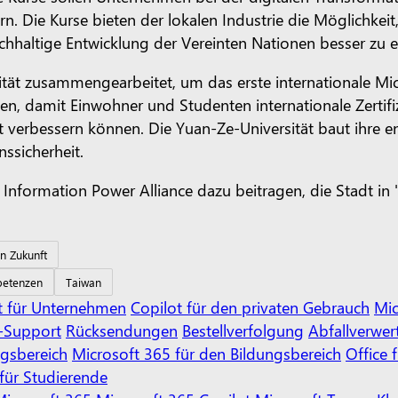
. Die Kurse bieten der lokalen Industrie die Möglichkeit,
achhaltige Entwicklung der Vereinten Nationen besser zu e
ität zusammengearbeitet, um das erste internationale Mi
ten, damit Einwohner und Studenten internationale Zertif
verbessern können. Die Yuan-Ze-Universität baut ihre en
nssicherheit.
ie Information Power Alliance dazu beitragen, die Stadt
n Zukunft
petenzen
Taiwan
t für Unternehmen
Copilot für den privaten Gebrauch
Mic
e-Support
Rücksendungen
Bestellverfolgung
Abfallverwe
ngsbereich
Microsoft 365 für den Bildungsbereich
Office 
für Studierende