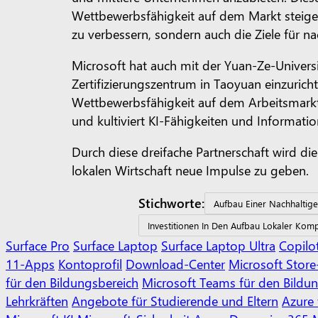
Wettbewerbsfähigkeit auf dem Markt steigern
zu verbessern, sondern auch die Ziele für n
Microsoft hat auch mit der Yuan-Ze-Univers
Zertifizierungszentrum in Taoyuan einzurich
Wettbewerbsfähigkeit auf dem Arbeitsmarkt 
und kultiviert KI-Fähigkeiten und Informatio
Durch diese dreifache Partnerschaft wird d
lokalen Wirtschaft neue Impulse zu geben.
Stichworte:
Aufbau Einer Nachhaltige
Investitionen In Den Aufbau Lokaler Kom
Surface Pro
Surface Laptop
Surface Laptop Ultra
Copilo
11-Apps
Kontoprofil
Download-Center
Microsoft Stor
für den Bildungsbereich
Microsoft Teams für den Bildu
Lehrkräften
Angebote für Studierende und Eltern
Azure 