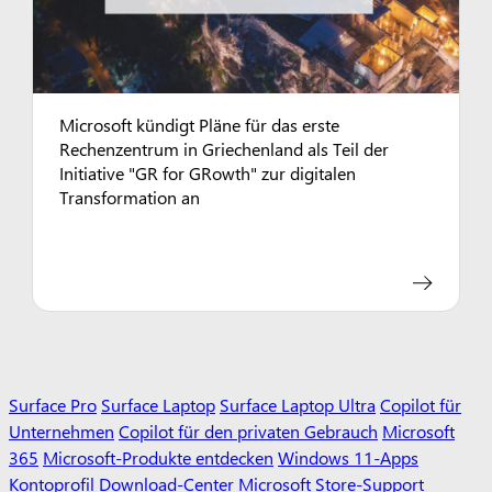
Microsoft kündigt Pläne für das erste
Rechenzentrum in Griechenland als Teil der
Initiative "GR for GRowth" zur digitalen
Transformation an
Surface Pro
Surface Laptop
Surface Laptop Ultra
Copilot für
Unternehmen
Copilot für den privaten Gebrauch
Microsoft
365
Microsoft-Produkte entdecken
Windows 11-Apps
Kontoprofil
Download-Center
Microsoft Store-Support