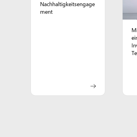
Nachhaltigkeitsengage
ment
Mi
ei
In
Te