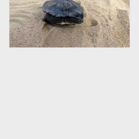
Tags:
Australien
Aufbau Einer Nachhaltigen Zukunft
Wirtschaftliche Chancen Für Alle
Schutz Der Grundrechte
Surface Pro
Surface Laptop
Surface Laptop Ultra
Copilot für
Unternehmen
Copilot für den privaten Gebrauch
Microsoft
365
Microsoft-Produkte entdecken
Windows 11-Apps
Kontoprofil
Download-Center
Microsoft Store-Support
Rücksendungen
Bestellverfolgung
Abfallverwertung
Weitere
Informationen
Microsoft Bildung
Geräte für den