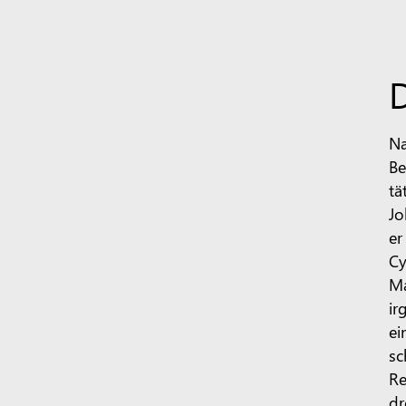
Na
Be
tä
Jo
er
Cy
Ma
ir
ei
sc
Re
dr