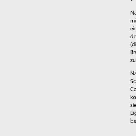
Na
mi
ei
de
(d
Br
zu
Na
So
Co
ko
si
Ei
be