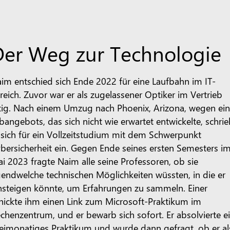
Der Weg zur Technologie
im entschied sich Ende 2022 für eine Laufbahn im IT-
reich. Zuvor war er als zugelassener Optiker im Vertrieb
tig. Nach einem Umzug nach Phoenix, Arizona, wegen ei
bangebots, das sich nicht wie erwartet entwickelte, schri
 sich für ein Vollzeitstudium mit dem Schwerpunkt
bersicherheit ein. Gegen Ende seines ersten Semesters i
i 2023 fragte Naim alle seine Professoren, ob sie
gendwelche technischen Möglichkeiten wüssten, in die er
nsteigen könnte, um Erfahrungen zu sammeln. Einer
hickte ihm einen Link zum Microsoft-Praktikum im
chenzentrum, und er bewarb sich sofort. Er absolvierte e
eimonatiges Praktikum und wurde dann gefragt, ob er al