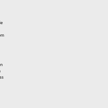
ie
nem
en
m
ss