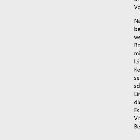
Vo
Na
be
we
Re
mi
le
Ke
se
sc
Ei
di
Es
Vo
Be