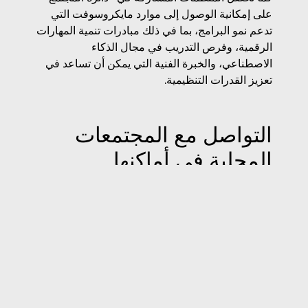
على إمكانية الوصول إلى موارد مايكروسوفت التي
تدعم نمو البرامج، بما في ذلك مبادرات تنمية المهارات
الرقمية، وفرص التدريب في مجال الذكاء
الاصطناعي، والخبرة الفنية التي يمكن أن تساعد في
تعزيز القدرات التنظيمية.
التواصل مع المجتمعات
المحلية في أماكنها
من السمات المميزة لـ«دائرة المجتمع» تركيزها على
التواصل مع الناس في أماكن تواجدهم. فقد صُممت
البرامج لتنُفَّذ في الأحياء والمراكز المجتمعية وبيئات
التعلم المتنقلة التي يتجمع فيها السكان ويتفاعلون
بالفعل.
تساعد هذه الجهود على ضمان وصول التكنولوجيا
وفرص استكشاف المسارات المهنية إلى الناس في