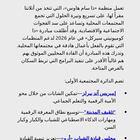
تعمل منظمة «ذا سام هاوس»، التي تتخذ من أتلانتا
مقراً لها، على تسريع وتيرة الحلول التي تجمع
المجتمعات المحلية وتساعد على سد الفجوات
الاجتماعية والاقتصادية. وقد أُطلقت مبادرة «ذا
كوميونيتي سيركل» في عام 2026 لدعم المنظمات
التي تقوم بالفعل بأعمال هادفة في مجتمعاتها المحلية.
وتدرك هذه المبادرة أن القادة المحليين الموثوق بهم
هم غالباً الأقدر على تنفيذ البرامج التي تربط السكان
بالفرص المتاحة.
تضم الدائرة المجتمعية الأولى:
إمبريس آند بيرلز
—تمكين الشابات من خلال محو
الأمية الرقمية والتعلم الجماعي.
"تثقيف المدينة"
—توسيع نطاق المعرفة الرقمية
ومهارات الذكاء الاصطناعي للشباب والكبار وكبار
السن.
مجلس قيادة الشباب «أرو»
—تعزيز تنمية القيادة