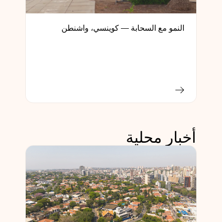
النمو مع السحابة — كوينسي، واشنطن
أخبار محلية