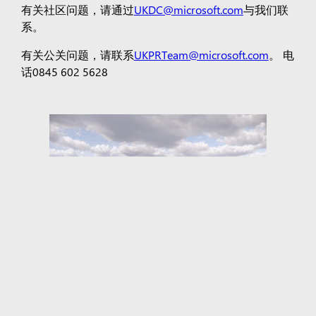
有关社区问题，请通过
UKDC@microsoft.com
与我们联
系。
有关公关问题，请联系
UKPRTeam@microsoft.com
。 电
话0845 602 5628
2 of 5
3 of 5
4 of 5
5 of 5
1 of 5
整体视图
标签
建筑更新
英国