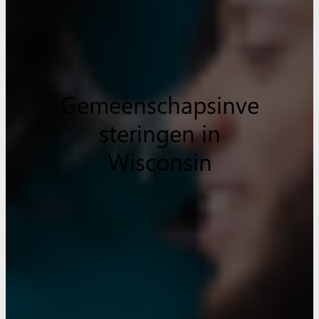
Gemeenschapsinve
steringen in
Wisconsin