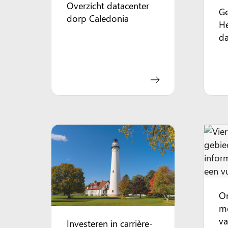
Overzicht datacenter
Ge
dorp Caledonia
He
da
O
m
va
Investeren in carrière-