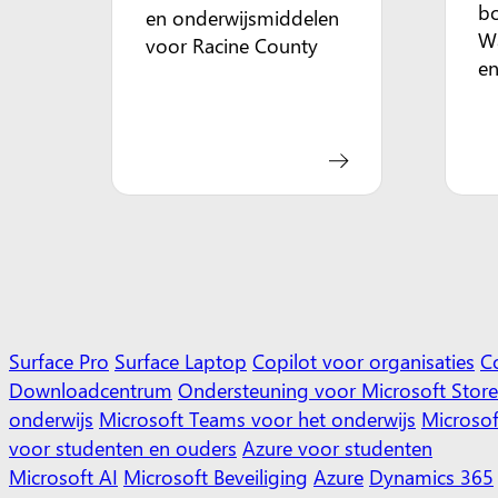
b
en onderwijsmiddelen
Wa
voor Racine County
en
Surface Pro
Surface Laptop
Copilot voor organisaties
C
Downloadcentrum
Ondersteuning voor Microsoft Store
onderwijs
Microsoft Teams voor het onderwijs
Microsof
voor studenten en ouders
Azure voor studenten
Microsoft AI
Microsoft Beveiliging
Azure
Dynamics 365