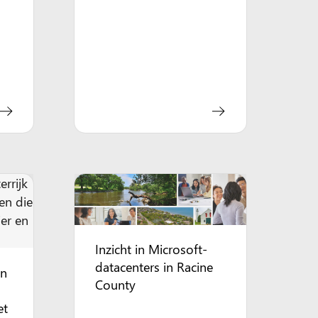
Inzicht in Microsoft-
datacenters in Racine
en
County
p
et