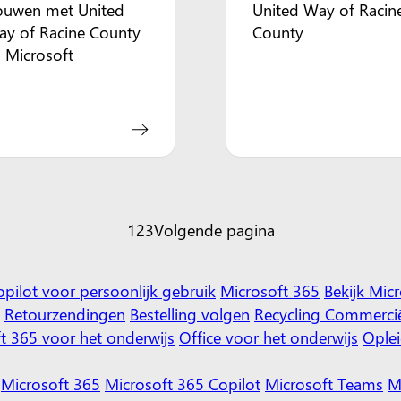
ouwen met United
United Way of Racin
y of Racine County
County
 Microsoft
1
2
3
Volgende pagina
opilot voor persoonlijk gebruik
Microsoft 365
Bekijk Mic
Retourzendingen
Bestelling volgen
Recycling
Commercië
t 365 voor het onderwijs
Office voor het onderwijs
Oplei
Microsoft 365
Microsoft 365 Copilot
Microsoft Teams
M