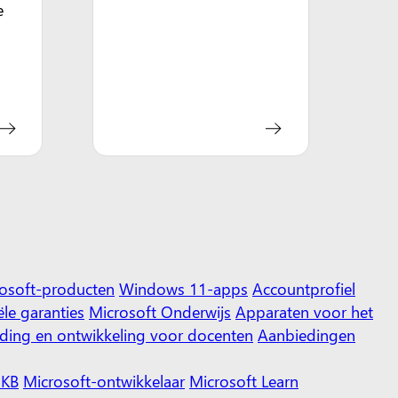
e
rosoft-producten
Windows 11-apps
Accountprofiel
le garanties
Microsoft Onderwijs
Apparaten voor het
ding en ontwikkeling voor docenten
Aanbiedingen
KB
Microsoft-ontwikkelaar
Microsoft Learn