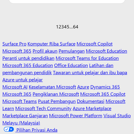
1
2
3
4
5
…
64
Surface Pro
Komputer Riba Surface
Microsoft Copilot
Microsoft 365
Profil akaun
Pemulangan
Microsoft Education
Peranti untuk pendidikan
Microsoft Teams for Education
Microsoft 365 Education
Office Education
Latihan dan
pembangunan pendidik
Tawaran untuk pelajar dan ibu bapa
Azure untuk pelajar
Microsoft AI
Keselamatan Microsoft
Azure
Dynamics 365
Microsoft 365
Pengiklanan Microsoft
Microsoft 365 Copilot
Microsoft Teams
Pusat Pembangun
Dokumentasi
Microsoft
Learn
Microsoft Tech Community
Azure Marketplace
Marketplace Ganjaran
Microsoft Power Platform
Visual Studio
Melayu (Malaysia)
Pilihan Privasi Anda