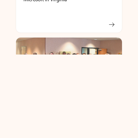
Un pionieristico laboratorio di formazione
in ambienti critici apre nella Virginia
meridionale