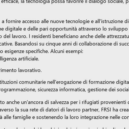
 efficace, la tecnologia possa favorire il dialogo sociale
 fornire accesso alle nuove tecnologie e all'istruzione digi
e digitale e delle pari opportunità attraverso lo sviluppo
el lavoro. I residenti beneficiano anche delle attrezzatur
ducative. Basandosi su cinque anni di collaborazione di su
o esigenze specifiche. Alcuni esempi:
igenza artificiale.
rimento lavorativo.
stituzioni comunitarie nell'erogazione di formazione digital
programmazione, sicurezza informatica, gestione dei social
o anche un'ancora di salvezza per i rifugiati provenienti 
raverso la sua rete di datori di lavoro partner, FRSI ha crea
tà alle famiglie e sostenendo la loro integrazione nelle com