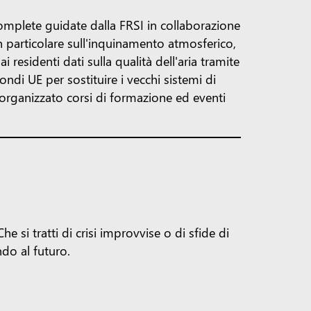
complete guidate dalla FRSI in collaborazione
n particolare sull'inquinamento atmosferico,
 residenti dati sulla qualità dell'aria tramite
ndi UE per sostituire i vecchi sistemi di
ha organizzato corsi di formazione ed eventi
 si tratti di crisi improvvise o di sfide di
ndo al futuro.
zioni comprovate e finanziamenti,
ione ha reso possibili più di 500 iniziative