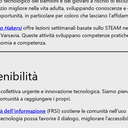
 tecnologico dei bambini e dei giovani a rischio di esclus
 inizio migliore nella vita adulta, sviluppando conoscen
rtunità, in particolare per coloro che lasciano l'affidame
o Hakersi
offre lezioni settimanali basate sullo STEAM nell
 Varsavia. Queste attività sviluppano competenze pratiche 
onomia e competenza.
nibilità
 collettiva urgente e innovazione tecnologica. Siamo pie
 comunità a raggiungere i propri.
tà dell'informazione
(FRSI) sostiene le comunità nell'uso
a tecnologia possa favorire il dialogo, migliorare l'accessi