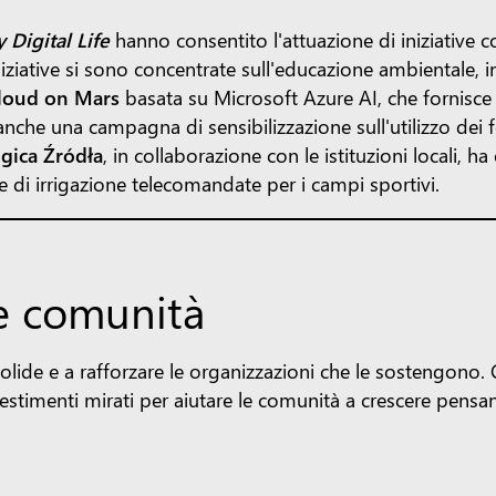
 Digital Life
hanno consentito l'attuazione di iniziative 
ziative si sono concentrate sull'educazione ambientale, i
loud on Mars
basata su Microsoft Azure AI, che fornisce ai
nche una campagna di sensibilizzazione sull'utilizzo dei fo
ogica Źródła
, in collaborazione con le istituzioni locali, 
ure di irrigazione telecomandate per i campi sportivi.
le comunità
ide e a rafforzare le organizzazioni che le sostengono. Che
vestimenti mirati per aiutare le comunità a crescere pensa
impegnate in tutto il mondo fornendo accesso a innova
usivo. Con il supporto di Microsoft, dal 2015 l'organizzaz