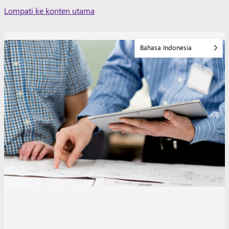
Skip
Lompati ke konten utama
to
content
Bahasa Indonesia