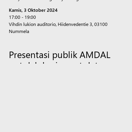
Kamis, 3 Oktober 2024
17:00 - 19:00
Vihdin lukion auditorio, Hiidenvedentie 3, 03100
Nummela
Presentasi publik AMDAL
untuk lokasi pusat data
Finlandia telah selesai
Sebagai bagian dari Analisis Dampak Lingkungan, para
ahli Microsoft mengadakan presentasi publik di
masing-masing dari tiga lokasi pusat data: Espoo pada
bulan Mei 2023, Vihti pada bulan Juni 2023, dan
Kirkkonummi pada bulan Agustus 2023. Presentasi
publik tersebut kini telah selesai.