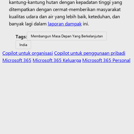
kantung-kantung hutan dengan kepadatan tinggi yang
ditempatkan dengan cermat-memberikan masyarakat
kualitas udara dan air yang lebih baik, keteduhan, dan
banyak lagi dalam
laporan dampak
ini.
Tags:
Membangun Masa Depan Yang Berkelanjutan
India
Copilot untuk organisasi
Copilot untuk penggunaan pribadi
Microsoft 365
Microsoft 365 Keluarga
Microsoft 365 Personal
Aplikasi Windows 11
Profil akun
Pusat Unduhan
Pengembalian
Pelacakan pesanan
Microsoft Pendidikan
Alat
untuk pendidikan
Microsoft Teams untuk Pendidikan
Microsoft 365 Pendidikan
Office untuk Pendidikan
Pelatihan
dan pengembangan guru
Diskon untuk siswa dan orang tua
Azure untuk siswa
AI Microsoft
Keamanan Microsoft
Azure
Dynamics 365
Microsoft 365
Microsoft Advertising
Microsoft 365 Copilot
Microsoft Teams
Pengembang Microsoft
Microsoft Learn
Dukungan aplikasi pasar AI
Komunitas Teknologi Microsoft