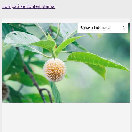
Skip
Lompati ke konten utama
to
content
Bahasa Indonesia