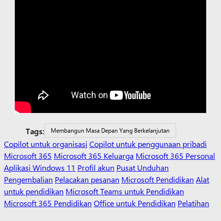
Tags:
Membangun Masa Depan Yang Berkelanjutan
Copilot untuk organisasi
Copilot untuk penggunaan pribadi
Microsoft 365
Microsoft 365 Keluarga
Microsoft 365 Personal
Aplikasi Windows 11
Profil akun
Pusat Unduhan
Pengembalian
Pelacakan pesanan
Microsoft Pendidikan
Alat
untuk pendidikan
Microsoft Teams untuk Pendidikan
Microsoft 365 Pendidikan
Office untuk Pendidikan
Pelatihan
dan pengembangan guru
Diskon untuk siswa dan orang tua