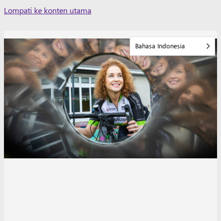
Skip
Lompati ke konten utama
to
content
Bahasa Indonesia