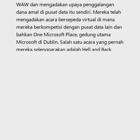
WAW dan mengadakan upaya penggalangan
dana amal di pusat data itu sendiri. Mereka telah
mengadakan acara bersepeda virtual di mana
mereka berkompetisi dengan pusat data lain dan
bahkan One Microsoft Place, gedung utama
Microsoft di Dublin. Salah satu acara yang pernah
mereka selenggarakan adalah Hell and Back,
sebuah acara lari lumpur yang hanya
diselenggarakan oleh karyawan pusat data.
Menurut Gary McLoughlin, Manajer Program
Pengembangan Komunitas Pusat Data di EMEA,
"Selama dua atau tiga tahun terakhir ini, mereka
telah memilih LauraLynn sebagai badan amal dan
mitra mereka dan menyumbangkan hasilnya
kepada LauraLynn."
"Sungguh luar biasa dukungan yang diberikan
semua orang kepada organisasi ini, saya pikir
untuk alasan yang baik," kata McLoughlin.