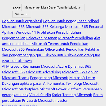
Tags:
Membangun Masa Depan Yang Berkelanjutan
Wisconsin
Copilot untuk organisasi
Copilot untuk penggunaan pribadi
Microsoft 365
Microsoft 365 Keluarga
Microsoft 365 Personal
Aplikasi Windows 11
Profil akun
Pusat Unduhan
Pengembalian
Pelacakan pesanan
Microsoft Pendidikan
Alat
untuk pendidikan
Microsoft Teams untuk Pendidikan
Microsoft 365 Pendidikan
Office untuk Pendidikan
Pelatihan
dan pengembangan guru
Diskon untuk siswa dan orang tua
Azure untuk siswa
AI Microsoft
Keamanan Microsoft
Azure
Dynamics 365
Microsoft 365
Microsoft Advertising
Microsoft 365 Copilot
Microsoft Teams
Pengembang Microsoft
Microsoft Learn
Dukungan aplikasi pasar AI
Komunitas Teknologi Microsoft
Microsoft Marketplace
Microsoft Power Platform
Perusahaan
perangkat lunak
Visual Studio
Karier
Tentang Microsoft
Berita
perusahaan
Privasi di Microsoft
Investor
Indonesia (Indonesia)