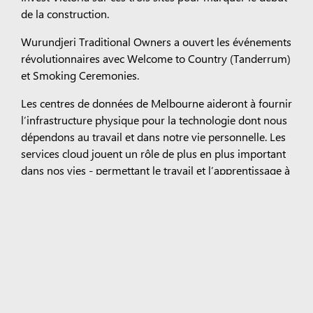
de la construction.
Wurundjeri Traditional Owners a ouvert les événements
révolutionnaires avec Welcome to Country (Tanderrum)
et Smoking Ceremonies.
Les centres de données de Melbourne aideront à fournir
l’infrastructure physique pour la technologie dont nous
dépendons au travail et dans notre vie personnelle. Les
services cloud jouent un rôle de plus en plus important
dans nos
vies - permettant le
travail et l’apprentissage à
distance, la collaboration mondiale et la continuité des
activités ; soutenir la découverte et l’innovation ; et,
surtout, l’alimentation des services de vie et de sécurité
essentiels. Les centres de données Microsoft prennent
en charge un large éventail de services essentiels en
Australie, du travail de sauvetage des médecins et des
premiers intervenants aux services essentiels tels que
l’épicerie et les services bancaires en ligne.