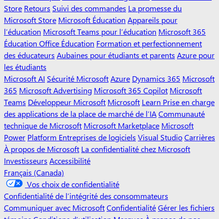
Store
Retours
Suivi des commandes
La promesse du
Microsoft Store
Microsoft Éducation
Appareils pour
l’éducation
Microsoft Teams pour l’éducation
Microsoft 365
Éducation Office Éducation
Formation et perfectionnement
des éducateurs
Aubaines pour étudiants et parents
Azure pour
les étudiants
Microsoft AI
Sécurité Microsoft
Azure
Dynamics 365
Microsoft
365
Microsoft Advertising
Microsoft 365 Copilot
Microsoft
Teams
Développeur Microsoft
Microsoft
Learn Prise en charge
des applications de la place de marché de l’IA
Communauté
technique de Microsoft
Microsoft Marketplace
Microsoft
Power
Platform Entreprises de logiciels
Visual Studio
Carrières
À propos de Microsoft
La confidentialité chez Microsoft
Investisseurs
Accessibilité
Français (Canada)
Vos choix de confidentialité
Confidentialité de l’intégrité des consommateurs
Communiquer avec Microsoft
Confidentialité
Gérer les fichiers