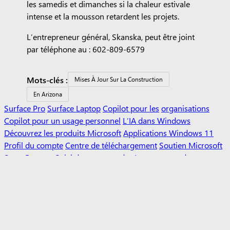
les samedis et dimanches si la chaleur estivale
intense et la mousson retardent les projets.
L’entrepreneur général, Skanska, peut être joint
par téléphone au : 602-809-6579
Mots-clés :
Mises À Jour Sur La Construction
En Arizona
Surface Pro
Surface Laptop
Copilot pour les
organisations
Copilot pour un usage personnel
L’IA dans Windows
Découvrez les produits Microsoft
Applications Windows 11
Profil du compte
Centre de téléchargement
Soutien Microsoft
Store
Retours
Suivi des commandes
La promesse du
Microsoft Store
Microsoft Éducation
Appareils pour
l’éducation
Microsoft Teams pour l’éducation
Microsoft 365
Éducation Office Éducation
Formation et perfectionnement
des éducateurs
Aubaines pour étudiants et parents
Azure pour
les étudiants