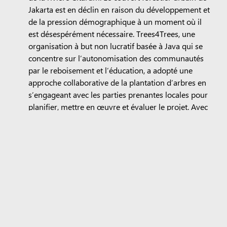
Jakarta est en déclin en raison du développement et
de la pression démographique à un moment où il
est désespérément nécessaire. Trees4Trees, une
organisation à but non lucratif basée à Java qui se
concentre sur l’autonomisation des communautés
par le reboisement et l’éducation, a adopté une
approche collaborative de la plantation d’arbres en
s’engageant avec les parties prenantes locales pour
planifier, mettre en œuvre et évaluer le projet. Avec
le soutien de Microsoft et One Tree Planted,
Trees4Trees plante plus de 40 000 arbres dans tout
le domaine GIIC et dans les zones environnantes du
domaine KIIC. Ces plantations contribueront aux
efforts de nettoyage et d’atténuation des
inondations dans le bassin versant de la rivière
Citarum, qui est priorisé par les gouvernements
locaux et nationaux. Le projet soutiendra des
centaines d’emplois temporaires dans la plantation