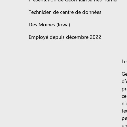
Technicien de centre de données
Des Moines (Iowa)
Employé depuis décembre 2022
Le
Ge
d’
pr
ce
n’
te
pe
un