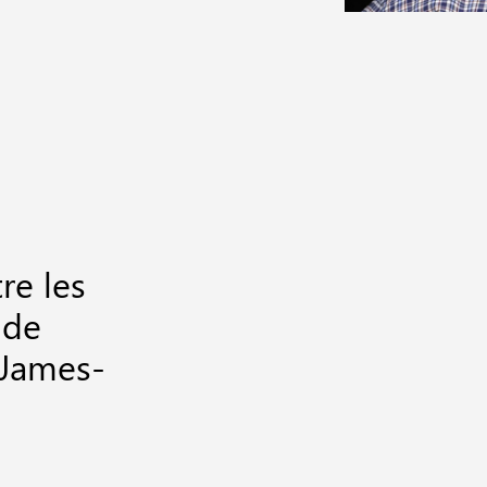
re les
 de
 James-