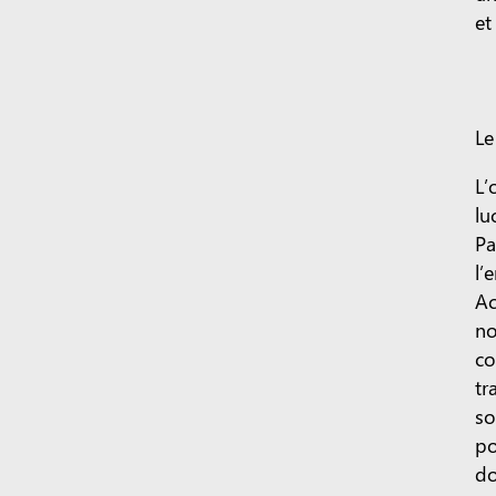
et
Le
L’
lu
Pa
l’
Ac
no
co
tr
so
po
do