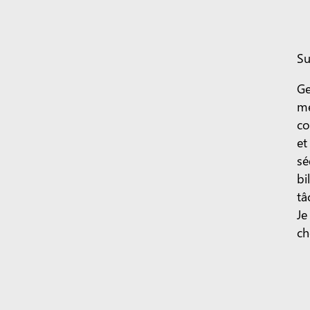
Su
Ge
me
co
et
sé
bi
tâ
Je
ch
Un