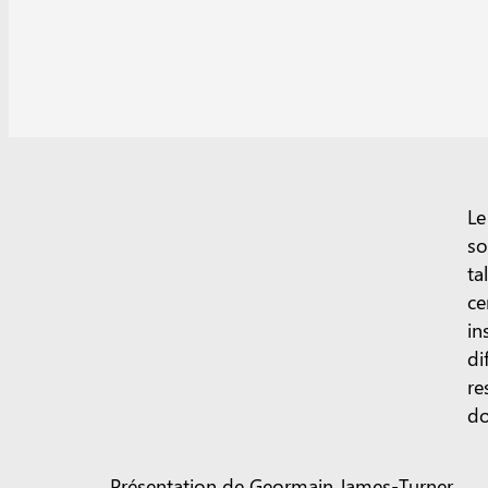
Le
so
ta
ce
in
di
re
do
Présentation de Geormain James-Turner