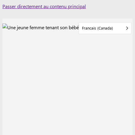
Skip
Passer directement au contenu principal
to
content
Francais (Canada)