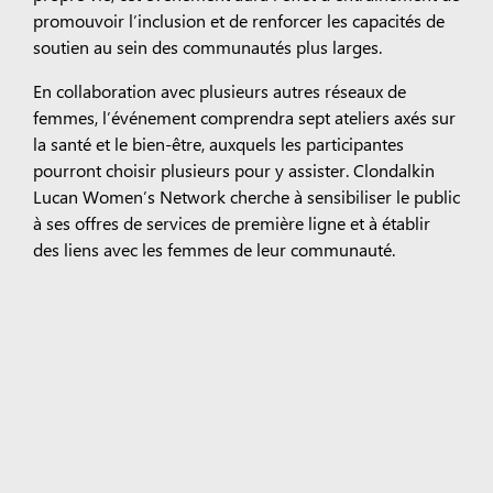
promouvoir l’inclusion et de renforcer les capacités de
soutien au sein des communautés plus larges.
En collaboration avec plusieurs autres réseaux de
femmes, l’événement comprendra sept ateliers axés sur
la santé et le bien-être, auxquels les participantes
pourront choisir plusieurs pour y assister. Clondalkin
Lucan Women’s Network cherche à sensibiliser le public
à ses offres de services de première ligne et à établir
des liens avec les femmes de leur communauté.
Tags :
Opportunités Économiques Inclusives
Irlande
Surface Pro
Surface Laptop
Copilot pour les
organisations
Copilot pour un usage personnel
L’IA dans Windows
Découvrez les produits Microsoft
Applications Windows 11
Profil du compte
Centre de téléchargement
Soutien Microsoft
Store
Retours
Suivi des commandes
La promesse du
Microsoft Store
Microsoft Éducation
Appareils pour
l’éducation
Microsoft Teams pour l’éducation
Microsoft 365