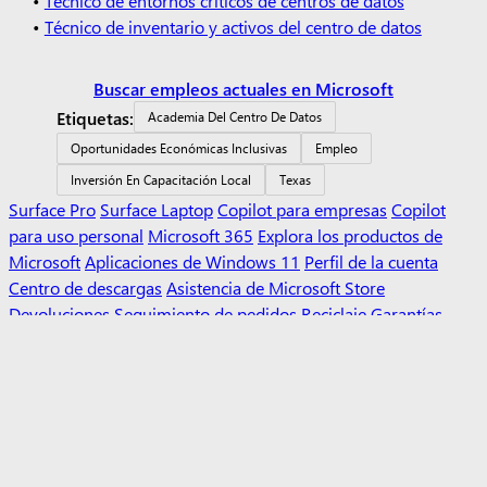
•
Técnico de inventario y activos del centro de datos
Buscar empleos actuales en Microsoft
Etiquetas:
Academia Del Centro De Datos
Oportunidades Económicas Inclusivas
Empleo
Inversión En Capacitación Local
Texas
Surface Pro
Surface Laptop
Copilot para empresas
Copilot
para uso personal
Microsoft 365
Explora los productos de
Microsoft
Aplicaciones de Windows 11
Perfil de la cuenta
Centro de descargas
Asistencia de Microsoft Store
Devoluciones
Seguimiento de pedidos
Reciclaje
Garantías
comerciales
Microsoft Educación
Dispositivos para la
educación
Microsoft Teams para Educación
Microsoft 365
Educación
Office Educación
Formación y desarrollo de
docentes
Ofertas para estudiantes y padres
Azure para
estudiantes
IA de Microsoft
Seguridad de Microsoft
Azure
Dynamics 365