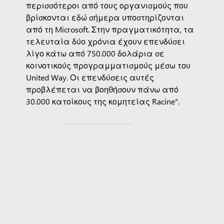
περισσότεροι από τους οργανισμούς που
βρίσκονται εδώ σήμερα υποστηρίζονται
από τη Microsoft. Στην πραγματικότητα, τα
τελευταία δύο χρόνια έχουν επενδύσει
λίγο κάτω από 750.000 δολάρια σε
κοινοτικούς προγραμματισμούς μέσω του
United Way. Οι επενδύσεις αυτές
προβλέπεται να βοηθήσουν πάνω από
30.000 κατοίκους της κομητείας Racine".
Ετικέτες:
Datacenter Academy
Οικονομικές Ευκαιρίες Χωρίς Αποκλεισμούς
Τοπική Επένδυση Για Την Ανάπτυξη Δεξιοτήτων
Wisconsin
Copilot για οργανισμούς
Copilot για προσωπική χρήση
Microsoft 365
Εφαρμογές των Windows 11
Προφίλ
λογαριασμού
Κέντρο λήψης
Επιστροφές
Παρακολούθηση παραγγελίας
Ανακύκλωση