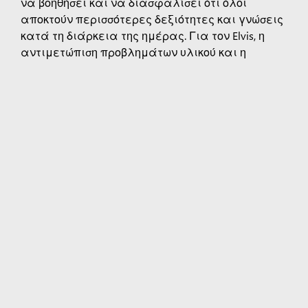
να βοηθήσει και να διασφαλίσει ότι όλοι
αποκτούν περισσότερες δεξιότητες και γνώσεις
κατά τη διάρκεια της ημέρας. Για τον Elvis, η
αντιμετώπιση προβλημάτων υλικού και η
επιδιόρθωση διακομιστών είναι σαν να φέρνει
κάτι πίσω στη ζωή. Ο Elvis λέει: "Γι' αυτό είμαι
αφοσιωμένος - επειδή αγαπώ αυτό που κάνω".
Αγαπημένο παιδικό φαγητό
Fufu (μανιόκα, γλυκοπατάτες, πλατάνια)
με κατσικίσιο κρέας
Η μητέρα του Elvis συνήθως του ετοίμαζε
fufu όταν ήταν παιδί και του εξηγούσε ότι
τρώγοντας το θα τον έκανε δυνατό για
όλη την ημέρα. Τώρα, χρησιμεύει επίσης
για να τον συνδέει με την πολιτιστική του
κληρονομιά και τις οικογενειακές του