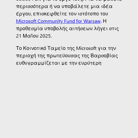
περισσότερα ή να υποβάλετε μια ιδέα
έργου, επισκεφθείτε τον ιστότοπο του
Microsoft Community Fund for Warsaw
. Η
προθεσμία υποβολής αιτήσεων λήγει στις
21 Μαΐου 2025.
Το Κοινοτικό Ταμείο της Microsoft για την
περιοχή της πρωτεύουσας της Βαρσοβίας
ευθυγραμμίζεται με την ευρύτερη
αποστολή μας να υποστηρίζουμε βιώσιμο,
θετικό κοινωνικό αντίκτυπο στις τοπικές
περιοχές όπου βρίσκονται τα κέντρα
δεδομένων μας.
Ετικέτες:
Οικοδόμηση Ενός Βιώσιμου Μέλλοντος
ChangeX
Οικονομικές Ευκαιρίες Χωρίς Αποκλεισμούς
Τοπικές Επενδύσεις Για Την Ανάπτυξη Δεξιοτήτων