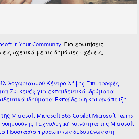
osoft in Your Community.
Για ερωτήσεις
εις σχετικά με τις δημόσιες σχέσεις,
ίλ λογαριασμού
Κέντρο λήψης
Επιστροφές
ατα
Συσκευές για εκπαιδευτικά ιδρύματα
παιδευτικά ιδρύματα
Εκπαίδευση και ανάπτυξη
της Microsoft
Microsoft 365 Copilot
Microsoft Teams
 νοημοσύνης
Τεχνολογική κοινότητα της Microsoft
έα
Προστασία προσωπικών δεδομένων στη