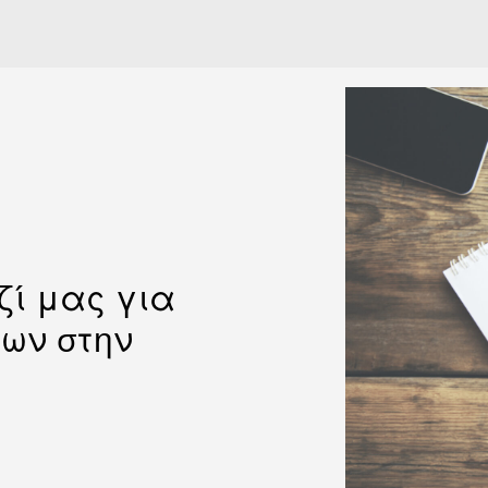
ζί μας για
νων στην