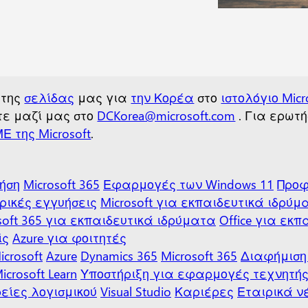
 της
σελίδας
μας για
την Κορέα
στο
ιστολόγιο Micr
στε μαζί μας στο
DCKorea@microsoft.com
.
Για ερωτήσ
Ε της Microsoft
.
ρήση
Microsoft 365
Εφαρμογές των Windows 11
Προφ
ρικές εγγυήσεις
Microsoft για εκπαιδευτικά ιδρύμ
soft 365 για εκπαιδευτικά ιδρύματα
Office για εκ
ίς
Azure για φοιτητές
crosoft
Azure
Dynamics 365
Microsoft 365
Διαφήμιση 
icrosoft Learn
Υποστήριξη για εφαρμογές τεχνητής
είες λογισμικού
Visual Studio
Καριέρες
Εταιρικά ν