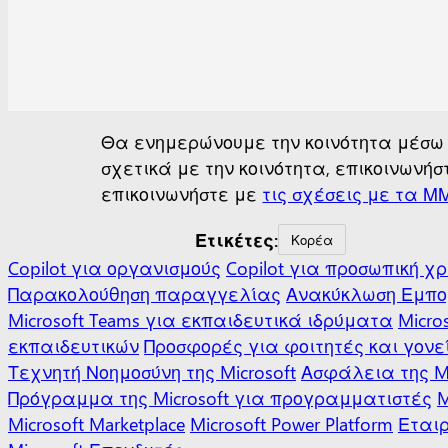
Θα ενημερώνουμε την κοινότητα μέσω
σχετικά με την κοινότητα, επικοινωνή
επικοινωνήστε με
τις σχέσεις με τα ΜΜ
Ετικέτες:
Κορέα
Copilot για οργανισμούς
Copilot για προσωπική χ
Παρακολούθηση παραγγελίας
Ανακύκλωση
Εμπο
Microsoft Teams για εκπαιδευτικά ιδρύματα
Micro
εκπαιδευτικών
Προσφορές για φοιτητές και γονε
Τεχνητή Νοημοσύνη της Microsoft
Ασφάλεια της Mi
Πρόγραμμα της Microsoft για προγραμματιστές
M
Microsoft Marketplace
Microsoft Power Platform
Εταιρ