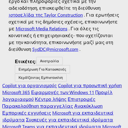
έργο και πληροφορίες σχετικά με την
αδειοδότηση, επισκεφθείτε τη διεύθυνση
ιστοσελίδα της Taylor Construction
.
Για ερωτήσεις
σχετικά με τις δημόσιες σχέσεις, επικοινωνήστε
με
Microsoft Media Relations
.
Για όλες τις
κοινοτικές
ή επιχειρησιακές-
που σχετίζονται
με την κοινότητα, επικοινωνήστε μαζί μας στη
διεύθυνση
SydDC@microsoft.com
.
Ετικέτες:
Αυστραλία
Ενημέρωση Για Κατασκευές
Κερδίζοντας Εμπιστοσύνη
Copilot για οργανισμούς
Copilot για προσωπική χρήση
Microsoft 365
Εφαρμογές των Windows 11
Προφίλ
λογαριασμού
Κέντρο λήψης
Επιστροφές
Παρακολούθηση παραγγελίας
Ανακύκλωση
Εμπορικές εγγυήσεις
Microsoft για εκπαιδευτικά
ιδρύματα
Συσκευές για εκπαιδευτικά ιδρύματα
Microsoft Teams για εκπαιδευτικά ιδρύματα
Microsoft