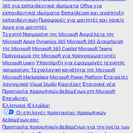
365 για εκπαιδευτικά ιδρύματα
Office για
εκπαιδευτικά ιδρύματα
Εκπαίδευση και ανάπτυξη
εκπαιδευτικών
Προσφορές για φοιτητές και γονείς
Azure για φοιτητές
Τεχνητή Νοημοσύνη της Microsoft
Ασφάλεια της
Microsoft
Azure
Dynamics 365
Microsoft 365
Διαφήμιση
της Microsoft
Microsoft 365 Copilot
Microsoft Teams
Πρόγραμμα της Microsoft για προγραμματιστές
Microsoft Learn
Υποστήριξη για εφαρμογές τεχνητής
νοημοσύνης
Τεχνολογική κοινότητα της Microsoft
Microsoft Marketplace
Microsoft Power Platform
Εταιρείες
λογισμικού
Visual Studio
Καριέρες
Εταιρικά νέα
Προστασία προσωπικών δεδομένων στη Microsoft
Επενδυτές
Ελληνικά (Ελλάδα)
Οι επιλογές προστασίας προσωπικών
δεδομένων σας
Προστασία προσωπικών δεδομένων για την υγεία των