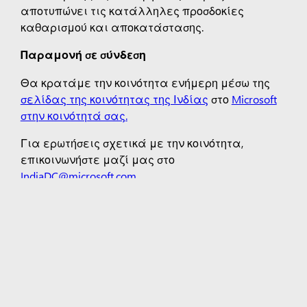
αποτυπώνει τις κατάλληλες προσδοκίες
καθαρισμού και αποκατάστασης.
Παραμονή σε σύνδεση
Θα κρατάμε την κοινότητα ενήμερη μέσω της
σελίδας της κοινότητας της Ινδίας
στο
Microsoft
στην κοινότητά σας.
Για ερωτήσεις σχετικά με την κοινότητα,
επικοινωνήστε μαζί μας στο
IndiaDC@microsoft.com.
Για ερωτήσεις σχετικά με τις δημόσιες σχέσεις
επικοινωνήστε με
Microsoft Media Relations
.
Ετικέτες:
Ινδία
Copilot για οργανισμούς
Copilot για προσωπική χρήση
Microsoft 365
Εφαρμογές των Windows 11
Προφίλ
λογαριασμού
Κέντρο λήψης
Επιστροφές