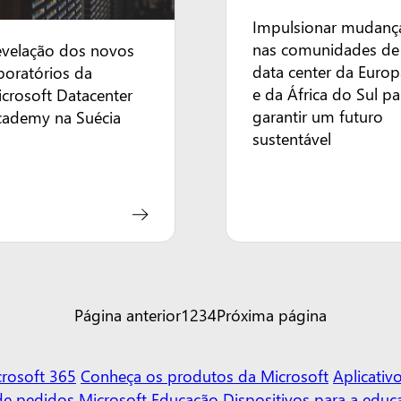
Impulsionar mudanç
nas comunidades de
evelação dos novos
data center da Europ
boratórios da
e da África do Sul pa
crosoft Datacenter
garantir um futuro
cademy na Suécia
sustentável
Página anterior
1
2
3
4
Próxima página
rosoft 365
Conheça os produtos da Microsoft
Aplicati
de pedidos
Microsoft Educação
Dispositivos para a educ