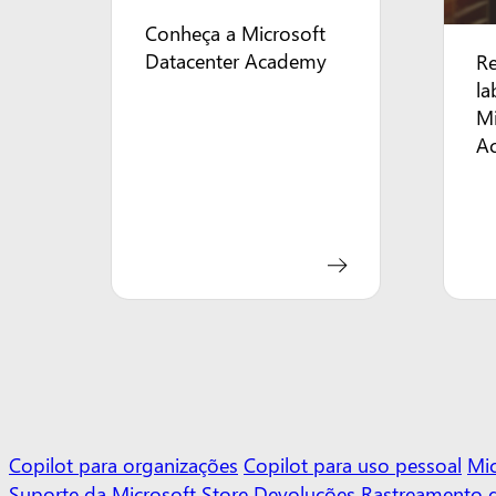
Conheça a Microsoft
Datacenter Academy
R
la
Mi
A
Copilot para organizações
Copilot para uso pessoal
Mic
Suporte da Microsoft Store
Devoluções
Rastreamento 