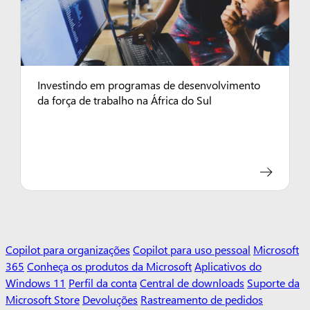
Investindo em programas de desenvolvimento
da força de trabalho na África do Sul
Copilot para organizações
Copilot para uso pessoal
Microsoft
365
Conheça os produtos da Microsoft
Aplicativos do
Windows 11
Perfil da conta
Central de downloads
Suporte da
Microsoft Store
Devoluções
Rastreamento de pedidos