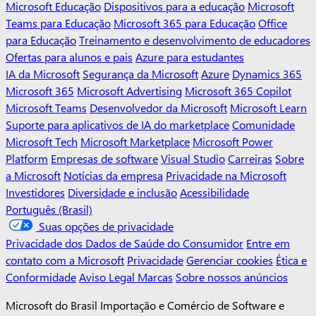
Microsoft Educação
Dispositivos para a educação
Microsoft
Teams para Educação
Microsoft 365 para Educação
Office
para Educação
Treinamento e desenvolvimento de educadores
Ofertas para alunos e pais
Azure para estudantes
IA da Microsoft
Segurança da Microsoft
Azure
Dynamics 365
Microsoft 365
Microsoft Advertising
Microsoft 365 Copilot
Microsoft Teams
Desenvolvedor da Microsoft
Microsoft Learn
Suporte para aplicativos de IA do marketplace
Comunidade
Microsoft Tech
Microsoft Marketplace
Microsoft Power
Platform
Empresas de software
Visual Studio
Carreiras
Sobre
a Microsoft
Notícias da empresa
Privacidade na Microsoft
Investidores
Diversidade e inclusão
Acessibilidade
Português (Brasil)
Suas opções de privacidade
Privacidade dos Dados de Saúde do Consumidor
Entre em
contato com a Microsoft
Privacidade
Gerenciar cookies
Ética e
Conformidade
Aviso Legal
Marcas
Sobre nossos anúncios
Microsoft do Brasil Importação e Comércio de Software e