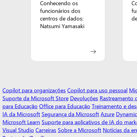
Conhecendo os
C
funcionários dos
fu
centros de dados:
de
Natsumi Yamasaki
Copilot para organizações
Copilot para uso pessoal
Mic
Suporte da Microsoft Store
Devoluções
Rastreamento 
para Educação
Office para Educação
Treinamento e de
IA da Microsoft
Segurança da Microsoft
Azure
Dynamic
Microsoft Learn
Suporte para aplicativos de IA do mark
Visual Studio
Carreiras
Sobre a Microsoft
Notícias da e