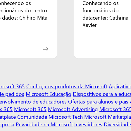
onhecendo os
Conhecendo os
ncionários do centro
funcionários do
 dados: Chihiro Mita
datacenter: Cathrina
Xavier
rosoft 365
Conheça os produtos da Microsoft
Aplicati
de pedidos
Microsoft Educação
Dispositivos para a educ
senvolvimento de educadores
Ofertas para alunos e pais
s 365
Microsoft 365
Microsoft Advertising
Microsoft 365
etplace
Comunidade Microsoft Tech
Microsoft Marketpl
mpresa
Privacidade na Microsoft
Investidores
Diversidade