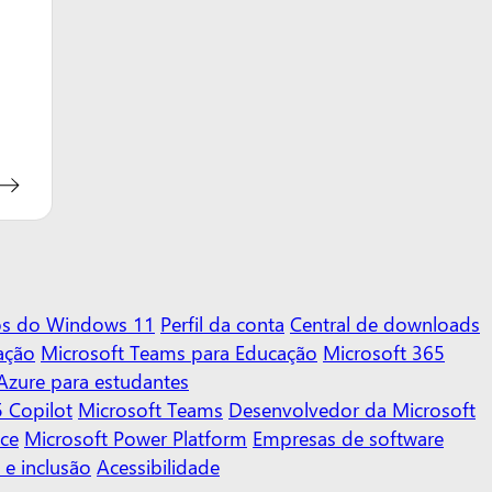
vos do Windows 11
Perfil da conta
Central de downloads
ação
Microsoft Teams para Educação
Microsoft 365
Azure para estudantes
 Copilot
Microsoft Teams
Desenvolvedor da Microsoft
ace
Microsoft Power Platform
Empresas de software
 e inclusão
Acessibilidade