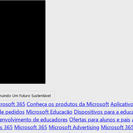
ruindo Um Futuro Sustentável
rosoft 365
Conheça os produtos da Microsoft
Aplicati
de pedidos
Microsoft Educação
Dispositivos para a educ
senvolvimento de educadores
Ofertas para alunos e pais
s 365
Microsoft 365
Microsoft Advertising
Microsoft 365