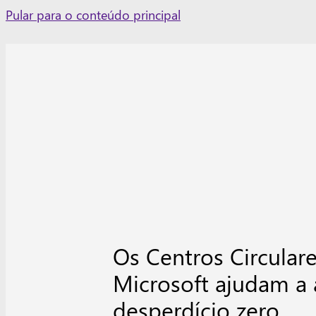
Skip
Pular para o conteúdo principal
to
content
Os Centros Circular
Microsoft ajudam a 
desperdício zero