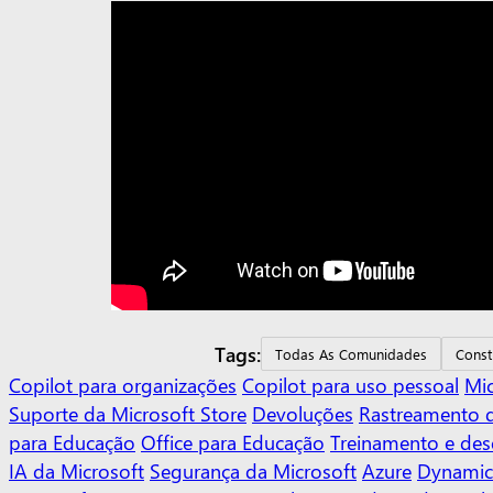
Tags:
Todas As Comunidades
Const
Copilot para organizações
Copilot para uso pessoal
Mic
Suporte da Microsoft Store
Devoluções
Rastreamento 
para Educação
Office para Educação
Treinamento e de
IA da Microsoft
Segurança da Microsoft
Azure
Dynamic