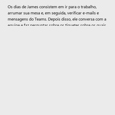
Os dias de James consistem em ir para o trabalho,
arrumar sua mesa e, em seguida, verificar e-mails e
mensagens do Teams. Depois disso, ele conversa com a
equipe e faz perguntas sobre os tíquetes sobre os quais
não tem certeza. Todos estão sempre dispostos a
ajudar. James então trabalha em seus tíquetes,
continuando a fazer perguntas e anotações quando
necessário. "Ter uma mentalidade de crescimento todos
os dias me ajuda a me manter positivo e ansioso para
cada dia", diz James.
Comida favorita da infância
Brownies são a comida favorita de James. Ele
gosta de prepará-los e compartilhá-los com seus
amigos e familiares.
.
.
.
.
. . . .
.