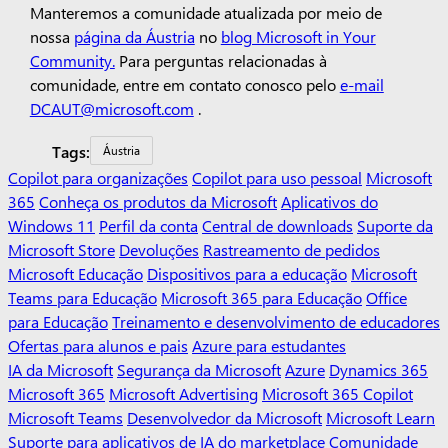
Manteremos a comunidade atualizada por meio de
nossa
página da Áustria
no
blog Microsoft in Your
Community.
Para perguntas relacionadas à
comunidade, entre em contato conosco pelo
e-mail
DCAUT@microsoft.com
.
Tags:
Áustria
Copilot para organizações
Copilot para uso pessoal
Microsoft
365
Conheça os produtos da Microsoft
Aplicativos do
Windows 11
Perfil da conta
Central de downloads
Suporte da
Microsoft Store
Devoluções
Rastreamento de pedidos
Microsoft Educação
Dispositivos para a educação
Microsoft
Teams para Educação
Microsoft 365 para Educação
Office
para Educação
Treinamento e desenvolvimento de educadores
Ofertas para alunos e pais
Azure para estudantes
IA da Microsoft
Segurança da Microsoft
Azure
Dynamics 365
Microsoft 365
Microsoft Advertising
Microsoft 365 Copilot
Microsoft Teams
Desenvolvedor da Microsoft
Microsoft Learn
Suporte para aplicativos de IA do marketplace
Comunidade