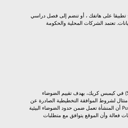
تفتح تطبيقا على هاتفك ، أو تنضم إلى فصل دراسي
انات. تعتمد الشركات المحلية والحكومة
تم الانتهاء من إعداد «تقرير مستقل للتحقق من الضوضاء التشغيلية» لمبنى «مايكروسوفت داتاسنتير 1» (SYD05) في كيمبس كريك، بهدف تقييم الضوضاء
لامتثال لشروط الموافقة التخطيطية الصادرة عن
ولاية نيو ساوث ويلز. وقد أظهرت الاختبارات والتقييمات الصوتية التي أجرتها شركة Pulse White Noise Acoustics أن المنشأة تعمل ضمن حدود الضوضاء البيئية
انات فعالة وأن الموقع يتوافق مع متطلبات