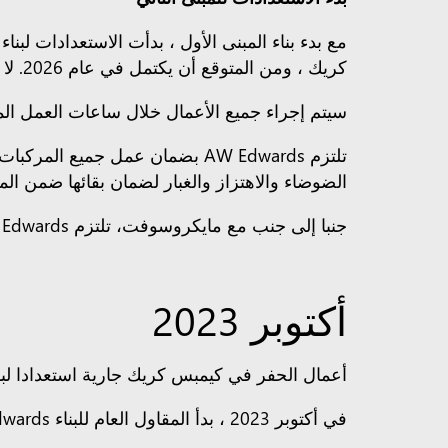
مع بدء بناء المبنى الأول ، بدأت الاستعدادات لبنا
كريك ، ومن المتوقع أن يكتمل في عام 2026. لا يشير الانتهاء من البناء إلى تشغيل / توفر مركز البيانات.
سيتم إجراء جميع الأعمال خلال ساعات العمل المعتمدة: الاثنين - الجمعة 7 صبا
تلتزم AW Edwards بضمان عمل جم
الضوضاء والاهتزاز والغبار لضمان بقائها ضمن ال
جنبا إلى جنب مع مايكروسوفت، تلتزم AW Edwards بإبقاء المجتمع على اطلاع بالمعلومات ذات الصلة خلال فترة البناء.
أكتوبر 2023
أعمال الحفر في كيمبس كريك جارية استعدادا لبدء 
في أكتوبر 2023 ، بدأ المقاول العام للبناء AW Edwards أعمال الأساسات والحفر لتمكين الطواقم من وضع أسس المبنى.