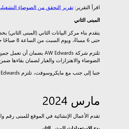
اقرأ التقرير:
تقرير التحقق من الضوضاء التشغيلية لمركز بيان
المبنى الثاني
حتى 6 مساءً، ويوم السبت من الساعة 8 صباحًا حتى 1 ظهرًا.
تلتزم شركة AW Edwards بض
الضوضاء والاهتزازات والغبار لضمان بقاءها ضمن 
جنبا إلى جنب مع مايكروسوفت، تلتزم AW Edwards بإبقاء المجتمع على اطلاع بالمعلومات ذات الصلة خلال فترة البناء.
مارس 2024
تقدم الأعمال الإنشائية في الموقع للمبنى رقم وا
بدء الاستعدادات للمبنى الثاني