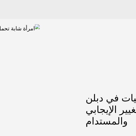
يات في دبلن
يير الإيجابي
والمستدام