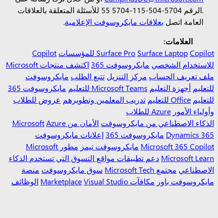
الرقم 5704-504-115-5704 55.
للأسئلة المتعلقة بالعلاقات
العامة اتصل
بعلاقات مايكروسوفت الإعلامية
.
العلامات:
Copilot للمؤسسات
Surface Laptop
Surface Pro
Copilot
للاستخدام الشخصي
مايكروسوفت 365
اكتشف منتجات Microsoft
ملف تعريف الحساب
مركز التنزيل
تتبع الطلب
مايكروسوفت
للتعليم
أجهزة التعليم
Microsoft Teams للتعليم
مايكروسوفت 365
للتعليم
Office للتعليم
تدريب المعلمين وتطويرهم
عروض للطلاب
وأولياء الأمور
Azure للطلاب
الذكاء الاصطناعي من مايكروسوفت
الأمان من Microsoft
Azure
Dynamics 365
مايكروسوفت 365
إعلانات مايكروسوفت
Microsoft 365 Copilot
مايكروسوفت تيمز
مطور Microsoft
Microsoft Learn
دعم تطبيقات مواقع التسوق التي تستخدم الذكاء
الاصطناعي
مجتمع Microsoft Tech
سوق مايكروسوفت
منصة
مايكروسوفت باور
مكافآت Marketplace
Visual Studio
الوظائف
نبذة عن Microsoft
الخصوصية في Microsoft
المستثمرون
العربية (المملكة العربية السعودية)
خيارات خصوصيتك