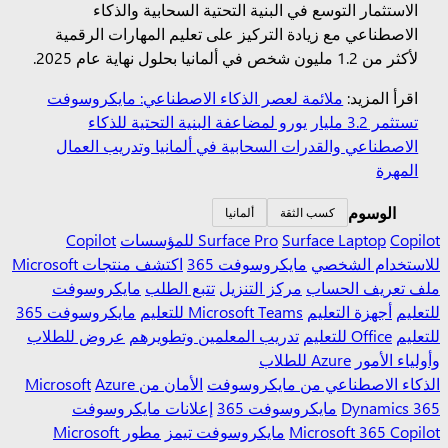
الاستثمار التوسع في البنية التحتية السحابية والذكاء
الاصطناعي مع زيادة التركيز على تعليم المهارات الرقمية
لأكثر من 1.2 مليون شخص في ألمانيا بحلول نهاية عام 2025.
اقرأ المزيد:
ملائمة لعصر الذكاء الاصطناعي: مايكروسوفت
تستثمر 3.2 مليار يورو لمضاعفة البنية التحتية للذكاء
الاصطناعي والقدرات السحابية في ألمانيا وتدريب العمال
المهرة
الوسوم
كسب الثقة
ألمانيا
Copilot للمؤسسات
Surface Laptop
Surface Pro
Copilot
للاستخدام الشخصي
مايكروسوفت 365
اكتشف منتجات Microsoft
ملف تعريف الحساب
مركز التنزيل
تتبع الطلب
مايكروسوفت
للتعليم
أجهزة التعليم
Microsoft Teams للتعليم
مايكروسوفت 365
للتعليم
Office للتعليم
تدريب المعلمين وتطويرهم
عروض للطلاب
وأولياء الأمور
Azure للطلاب
الذكاء الاصطناعي من مايكروسوفت
الأمان من Microsoft
Azure
Dynamics 365
مايكروسوفت 365
إعلانات مايكروسوفت
Microsoft 365 Copilot
مايكروسوفت تيمز
مطور Microsoft