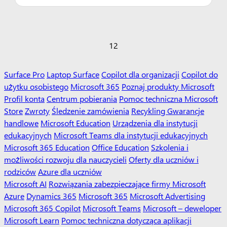
1
2
Surface Pro
Laptop Surface
Copilot dla organizacji
Copilot do
użytku osobistego
Microsoft 365
Poznaj produkty Microsoft
Profil konta
Centrum pobierania
Pomoc techniczna Microsoft
Store
Zwroty
Śledzenie zamówienia
Recykling
Gwarancje
handlowe
Microsoft Education
Urządzenia dla instytucji
edukacyjnych
Microsoft Teams dla instytucji edukacyjnych
Microsoft 365 Education
Office Education
Szkolenia i
możliwości rozwoju dla nauczycieli
Oferty dla uczniów i
rodziców
Azure dla uczniów
Microsoft AI
Rozwiązania zabezpieczające firmy Microsoft
Azure
Dynamics 365
Microsoft 365
Microsoft Advertising
Microsoft 365 Copilot
Microsoft Teams
Microsoft – deweloper
Microsoft Learn
Pomoc techniczna dotycząca aplikacji