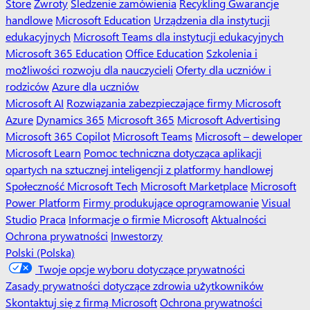
Store
Zwroty
Śledzenie zamówienia
Recykling
Gwarancje
handlowe
Microsoft Education
Urządzenia dla instytucji
edukacyjnych
Microsoft Teams dla instytucji edukacyjnych
Microsoft 365 Education
Office Education
Szkolenia i
możliwości rozwoju dla nauczycieli
Oferty dla uczniów i
rodziców
Azure dla uczniów
Microsoft AI
Rozwiązania zabezpieczające firmy Microsoft
Azure
Dynamics 365
Microsoft 365
Microsoft Advertising
Microsoft 365 Copilot
Microsoft Teams
Microsoft – deweloper
Microsoft Learn
Pomoc techniczna dotycząca aplikacji
opartych na sztucznej inteligencji z platformy handlowej
Społeczność Microsoft Tech
Microsoft Marketplace
Microsoft
Power Platform
Firmy produkujące oprogramowanie
Visual
Studio
Praca
Informacje o firmie Microsoft
Aktualności
Ochrona prywatności
Inwestorzy
Polski (Polska)
Twoje opcje wyboru dotyczące prywatności
Zasady prywatności dotyczące zdrowia użytkowników
Skontaktuj się z firmą Microsoft
Ochrona prywatności